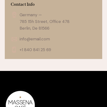
Contact Info
Germany —
785 15h Street, Office 478
Berlin, De 81566
info@email.com
+1 840 841 25 69